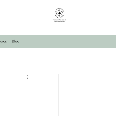
opos
Blog