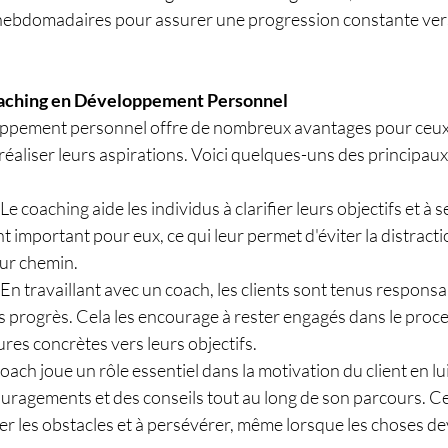
bdomadaires pour assurer une progression constante vers l
aching en Développement Personnel
oppement personnel offre de nombreux avantages pour ceux 
à réaliser leurs aspirations. Voici quelques-uns des principau
 Le coaching aide les individus à clarifier leurs objectifs et à 
t important pour eux, ce qui leur permet d'éviter la distractio
eur chemin.
 En travaillant avec un coach, les clients sont tenus responsa
rs progrès. Cela les encourage à rester engagés dans le proce
es concrètes vers leurs objectifs.
coach joue un rôle essentiel dans la motivation du client en lu
uragements et des conseils tout au long de son parcours. Cel
er les obstacles et à persévérer, même lorsque les choses d