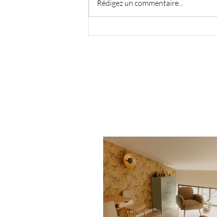
Rédigez un commentaire...
Blocage émotionnel après
un deuil : comment le
reconnaître ?
ANNECY
Maison Gaia,
31 route de Frangy,
73960 Meythet, Grand Ann