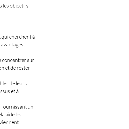
es objectifs 
qui cherchent à 
x avantages :
se concentrer sur 
n et de rester 
bles de leurs 
ssus et à 
i fournissant un 
a aide les 
eviennent 