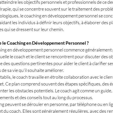
à atteindre les objectifs personnels et professionnels de ce der
érapie, qui se concentre souvent sur le traitement des probl
logiques, le coaching en développement personnel se conce
aidant les individus à définir leurs objectifs, à élaborer des pl
s qui se dressent sur leur chemin.
 le Coaching en Développement Personnel ?
hing en développement personnel commence généralement 
quelle le coach et le client se rencontrent pour discuter des ob
 des questions pertinentes pour aider le client à clarifier ses 
 de sa vie qu'il souhaite améliorer.
établis, le coach travaille en étroite collaboration avec le clie
ret. Ce plan comprend souvent des étapes spécifiques, des é
ter les obstacles potentiels. Le coach agit comme un guide, 
ements et des conseils tout au long du processus.
g peuvent se dérouler en personne, par téléphone ou en lign
et du coach. Elles sont généralement régulières, avec des r