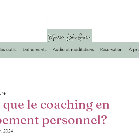
es outils
Evènements
Audio et méditations
Réservation
À pr
ure
e que le coaching en
pement personnel?
r. 2024