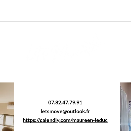
Les non-dits et leurs
Quel
conséquences sur nos vies
du s
et nos relations
ecy
07.82.47.79.91
letsmove@outlook.fr
https://calendly.com/maureen-leduc