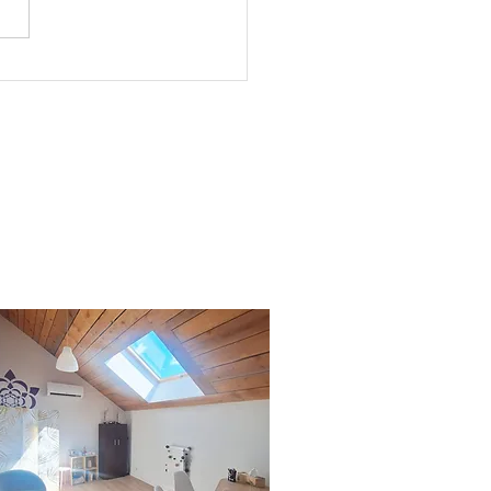
s sont les symptômes
tress sur le corps ?
AIX LES BAINS
Espace Mandala,
51 route de Pugny,
73100 Aix les Bains