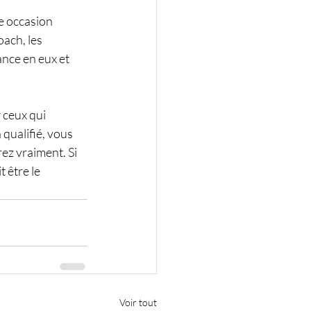
e occasion 
ach, les 
nce en eux et 
 ceux qui 
 qualifié, vous 
ez vraiment. Si 
 être le 
Voir tout