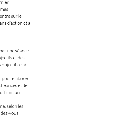
nier. 
èmes 
ntre sur le 
ans d'action et à 
par une séance 
jectifs et des 
objectifs et à 
nt pour élaborer 
chéances et des 
offrant un 
e, selon les 
endez-vous 