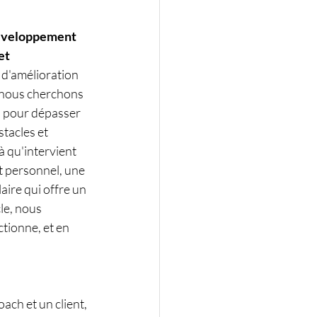
éveloppement 
et
d'amélioration 
 nous cherchons 
 pour dépasser 
tacles et 
à qu'intervient 
 personnel, une 
aire qui offre un 
le, nous 
tionne, et en 
ch et un client, 